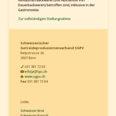
verkauften Backwaren (mit Ausnahme von
Dauerbackwaren) betroffen sind, inklusive in der
Gastronomie.
Zur vollständigen Stellungnahme
Schweizerischer
Getreideproduzentenverband SGPV
Belpstrasse 26
3007 Bern
031 381 72 03
info[at]fspc.ch
www.sgpv.ch
Fax
031 381 72 04
Links
Schweizer Brot
Schweizer Rapsöl