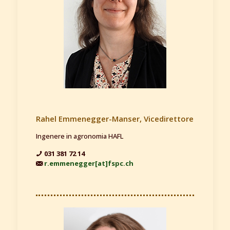
Rahel Emmenegger-Manser, Vicedirettore
Ingenere in agronomia HAFL
031 381 72 14
r.emmenegger[at]fspc.ch